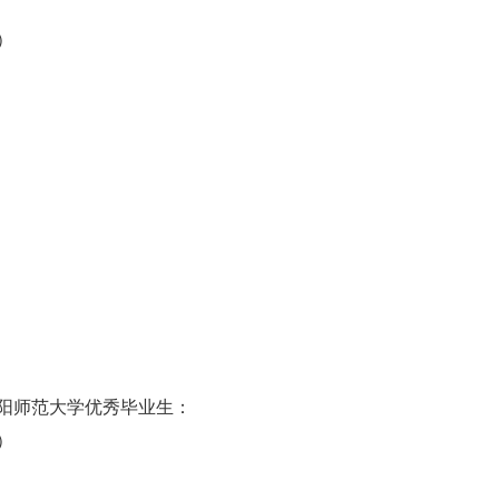
）
沈阳师范大学优秀毕业生：
）