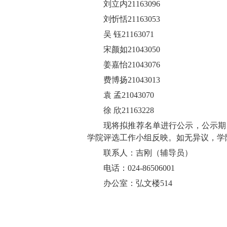
刘立内21163096
刘忻恬21163053
吴 钰21163071
宋颜如21043050
姜嘉怡21043076
费博扬21043013
袁 孟21043070
徐 欣21163228
现将拟推荐名单进行公示，公示期自
学院评选工作小组反映。如无异议，学
联系人：吉刚（辅导员）
电话：024-86506001
办公室：弘文楼514