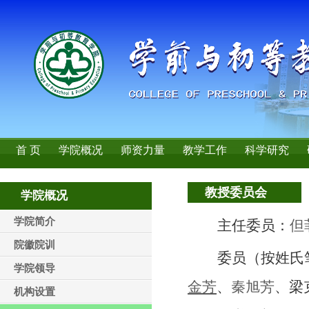
首 页
学院概况
师资力量
教学工作
科学研究
教授委员会
学院概况
学院简介
主任委员：
但
院徽院训
委
员（按姓氏
学院领导
金芳
、
秦旭芳
、梁
机构设置