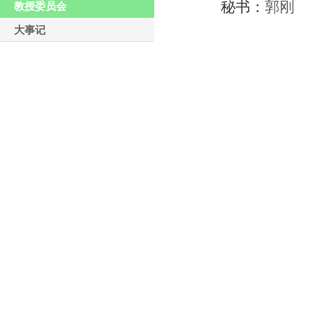
秘
书：
郭
刚
教授委员会
大事记