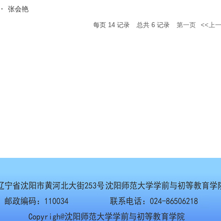
张会艳
每页
14
记录
总共
6
记录
第一页
<<上