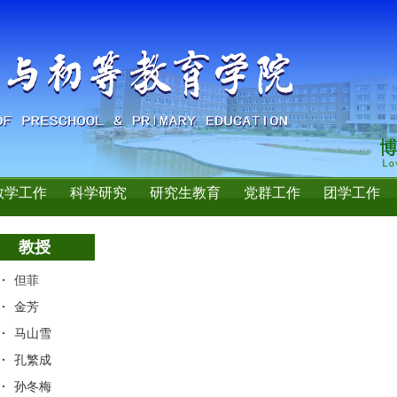
教学工作
科学研究
研究生教育
党群工作
团学工作
教授
但菲
金芳
马山雪
孔繁成
孙冬梅